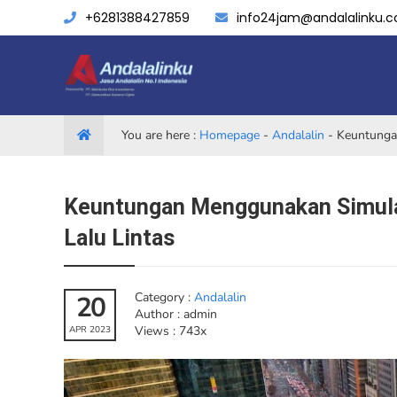
+6281388427859
info24jam@andalalinku.
You are here :
Homepage
-
Andalalin
-
Keuntungan
Keuntungan Menggunakan Simulas
Lalu Lintas
Category :
Andalalin
20
Author : admin
Views : 743x
APR 2023