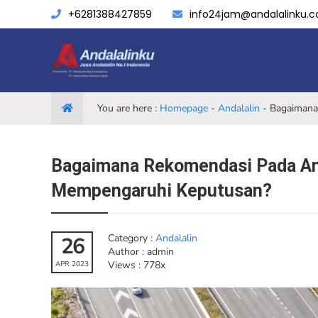
+6281388427859
info24jam@andalalinku.
You are here :
Homepage
-
Andalalin
-
Bagaimana
Bagaimana Rekomendasi Pada Ana
Mempengaruhi Keputusan?
Category :
Andalalin
26
Author : admin
Views : 778x
APR 2023